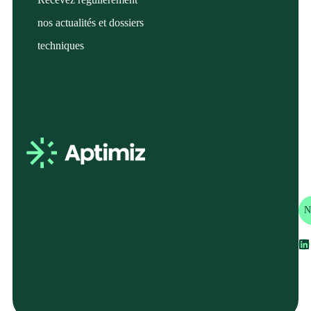
nos actualités et dossiers
techniques
En
N