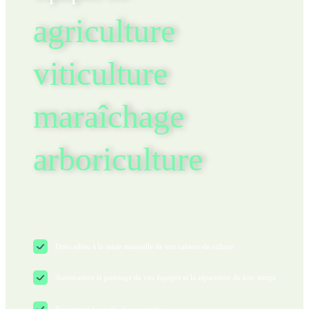
agriculture
viticulture
maraîchage
arboriculture
Dites adieu à la saisie manuelle de vos cahiers de culture
Automatisez le pointage de vos équipes et la répartition de leur temps
Répartissez les coûts de vos outils