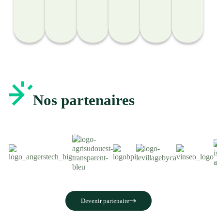
polyculture-
élevage.
Nos partenaires
Devenir partenaire