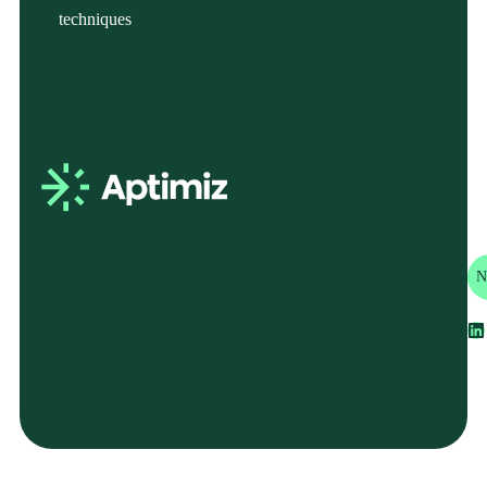
techniques
En
N