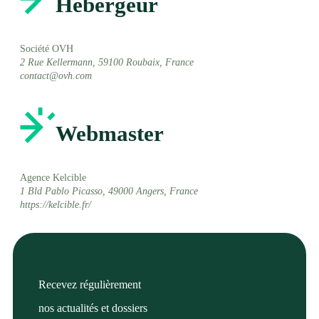
Hébergeur
Société
OVH
2 Rue Kellermann, 59100 Roubaix, France
contact@ovh.com
Webmaster
Agence Kelcible
1 Bld Pablo Picasso, 49000 Angers, France
https://kelcible.fr/
Recevez régulièrement
nos actualités et dossiers